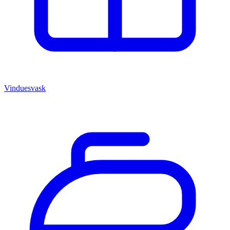
Vinduesvask