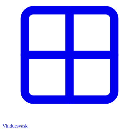
Vinduesvask