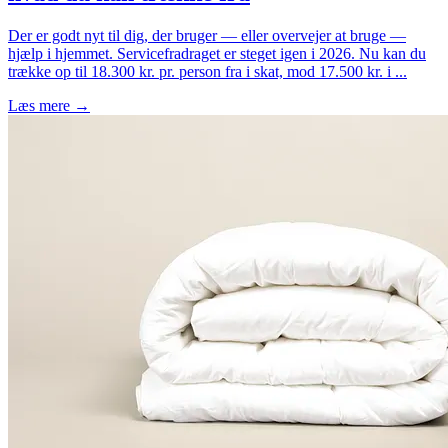
Der er godt nyt til dig, der bruger — eller overvejer at bruge —
hjælp i hjemmet. Servicefradraget er steget igen i 2026. Nu kan du
trække op til 18.300 kr. pr. person fra i skat, mod 17.500 kr. i ...
Læs mere →