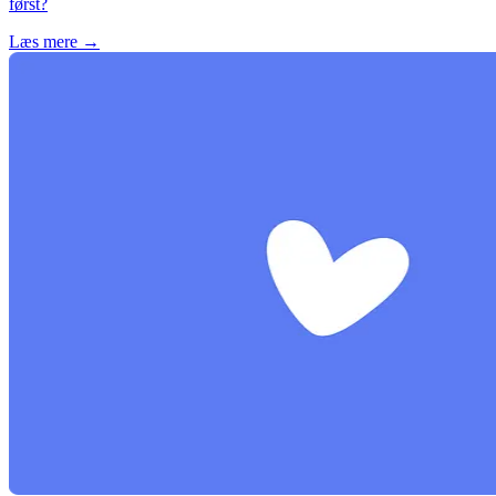
først?
Læs mere →