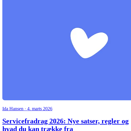
Ida Hansen · 4. marts 2026
Servicefradrag 2026: Nye satser, regler og
hvad du kan trække fra