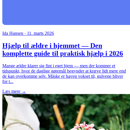
Ida Hansen · 11. marts 2026
Hjælp til ældre i hjemmet — Den
komplette guide til praktisk hjælp i 2026
Mange ældre klarer sig fint i eget hjem — men der kommer et
tidspunkt, hvor de daglige gøremål begynder at kræve lidt mere end
de kan overkomme selv. Måske er haven vokset til, gulvene bliver
for t...
Læs mere →