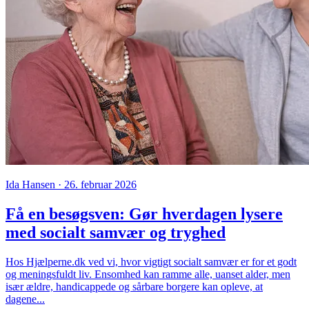
Ida Hansen · 26. februar 2026
Få en besøgsven: Gør hverdagen lysere
med socialt samvær og tryghed
Hos Hjælperne.dk ved vi, hvor vigtigt socialt samvær er for et godt
og meningsfuldt liv. Ensomhed kan ramme alle, uanset alder, men
især ældre, handicappede og sårbare borgere kan opleve, at
dagene...