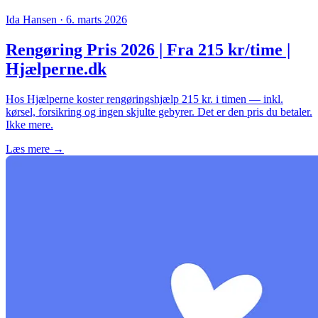
Ida Hansen · 6. marts 2026
Rengøring Pris 2026 | Fra 215 kr/time |
Hjælperne.dk
Hos Hjælperne koster rengøringshjælp 215 kr. i timen — inkl.
kørsel, forsikring og ingen skjulte gebyrer. Det er den pris du betaler.
Ikke mere.
Læs mere →