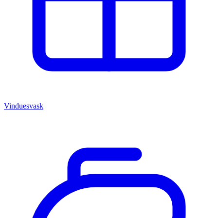
Vinduesvask