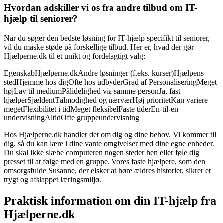
Hvordan adskiller vi os fra andre tilbud om IT-
hjælp til seniorer?
Når du søger den bedste løsning for IT-hjælp specifikt til seniorer,
vil du måske støde på forskellige tilbud. Her er, hvad der gør
Hjælperne.dk til et unikt og fordelagtigt valg:
EgenskabHjælperne.dkAndre løsninger (f.eks. kurser)Hjælpens
stedHjemme hos digOfte hos udbyderGrad af PersonaliseringMeget
højLav til mediumPålidelighed via samme personJa, fast
hjælperSjældentTålmodighed og nærværHøj prioritetKan variere
megetFlexibilitet i tidMeget fleksibelFaste tiderEn-til-en
undervisningAltidOfte gruppeundervisning
Hos Hjælperne.dk handler det om dig og dine behov. Vi kommer til
dig, så du kan lære i dine vante omgivelser med dine egne enheder.
Du skal ikke slæbe computeren nogen steder hen eller føle dig
presset til at følge med en gruppe. Vores faste hjælpere, som den
omsorgsfulde Susanne, der elsker at høre ældres historier, sikrer et
trygt og afslappet læringsmiljø.
Praktisk information om din IT-hjælp fra
Hjælperne.dk