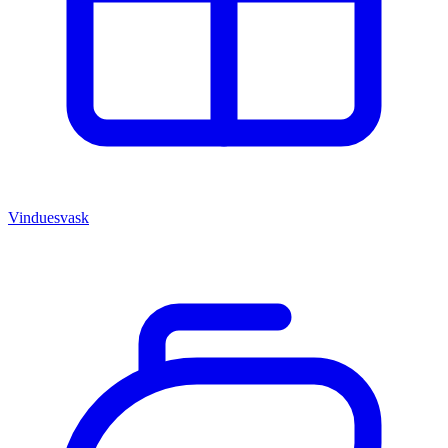
Vinduesvask