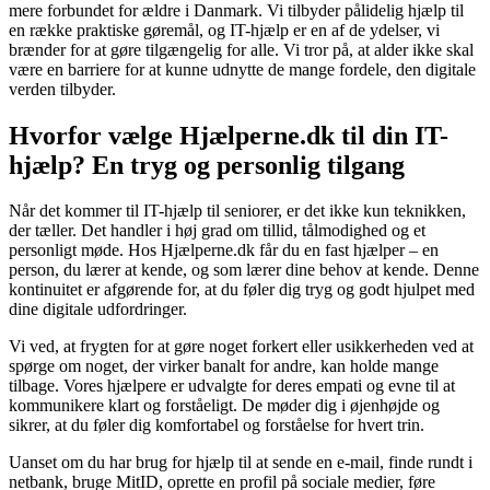
mere forbundet for ældre i Danmark. Vi tilbyder pålidelig hjælp til
en række praktiske gøremål, og IT-hjælp er en af de ydelser, vi
brænder for at gøre tilgængelig for alle. Vi tror på, at alder ikke skal
være en barriere for at kunne udnytte de mange fordele, den digitale
verden tilbyder.
Hvorfor vælge Hjælperne.dk til din IT-
hjælp? En tryg og personlig tilgang
Når det kommer til IT-hjælp til seniorer, er det ikke kun teknikken,
der tæller. Det handler i høj grad om tillid, tålmodighed og et
personligt møde. Hos Hjælperne.dk får du en fast hjælper – en
person, du lærer at kende, og som lærer dine behov at kende. Denne
kontinuitet er afgørende for, at du føler dig tryg og godt hjulpet med
dine digitale udfordringer.
Vi ved, at frygten for at gøre noget forkert eller usikkerheden ved at
spørge om noget, der virker banalt for andre, kan holde mange
tilbage. Vores hjælpere er udvalgte for deres empati og evne til at
kommunikere klart og forståeligt. De møder dig i øjenhøjde og
sikrer, at du føler dig komfortabel og forståelse for hvert trin.
Uanset om du har brug for hjælp til at sende en e-mail, finde rundt i
netbank, bruge MitID, oprette en profil på sociale medier, føre