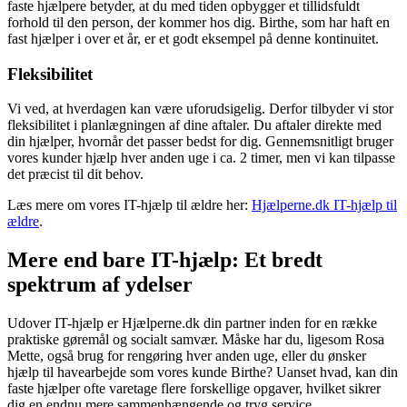
faste hjælpere betyder, at du med tiden opbygger et tillidsfuldt
forhold til den person, der kommer hos dig. Birthe, som har haft en
fast hjælper i over et år, er et godt eksempel på denne kontinuitet.
Fleksibilitet
Vi ved, at hverdagen kan være uforudsigelig. Derfor tilbyder vi stor
fleksibilitet i planlægningen af dine aftaler. Du aftaler direkte med
din hjælper, hvornår det passer bedst for dig. Gennemsnitligt bruger
vores kunder hjælp hver anden uge i ca. 2 timer, men vi kan tilpasse
det præcist til dit behov.
Læs mere om vores IT-hjælp til ældre her:
Hjælperne.dk IT-hjælp til
ældre
.
Mere end bare IT-hjælp: Et bredt
spektrum af ydelser
Udover IT-hjælp er Hjælperne.dk din partner inden for en række
praktiske gøremål og socialt samvær. Måske har du, ligesom Rosa
Mette, også brug for rengøring hver anden uge, eller du ønsker
hjælp til havearbejde som vores kunde Birthe? Uanset hvad, kan din
faste hjælper ofte varetage flere forskellige opgaver, hvilket sikrer
dig en endnu mere sammenhængende og tryg service.