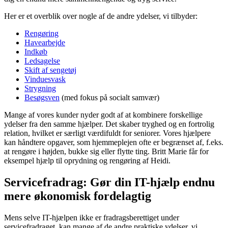
Her er et overblik over nogle af de andre ydelser, vi tilbyder:
Rengøring
Havearbejde
Indkøb
Ledsagelse
Skift af sengetøj
Vinduesvask
Strygning
Besøgsven
(med fokus på socialt samvær)
Mange af vores kunder nyder godt af at kombinere forskellige
ydelser fra den samme hjælper. Det skaber tryghed og en fortrolig
relation, hvilket er særligt værdifuldt for seniorer. Vores hjælpere
kan håndtere opgaver, som hjemmeplejen ofte er begrænset af, f.eks.
at rengøre i højden, bukke sig eller flytte ting. Britt Marie får for
eksempel hjælp til oprydning og rengøring af Heidi.
Servicefradrag: Gør din IT-hjælp endnu
mere økonomisk fordelagtig
Mens selve IT-hjælpen ikke er fradragsberettiget under
servicefradraget, kan mange af de andre praktiske ydelser, vi