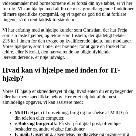
videosamtaler med børnebørnene eller forstå din nye tablet, er vi her
for dig. Vi kan hjælpe med alt fra de mest grundlæggende funktioner
til mere specifikke spørgsmål, og vi tager os god tid til at forklare
tingene, så du rent faktisk forstår dem.
Vi har erfaring med at hjælpe kunder som Christian, der har Freja
som sin faste hjælper, og ældre som Lisbeth, der gladeligt betaler
215 kr. i timen for den trygge og kvalificerede hjælp, hun modtager.
Vores hjælpere, som Lone, der brænder for at gøre en forskel for
ældre, eller Nicolai, den nærværende og pligtopfyldende
lærerstuderende, er nøje udvalgt.
Hvad kan vi hjælpe med inden for IT-
hjælp?
Vores IT-hjælp er skræddersyet til dig, hvad enten du er nybegynder
eller har mere specifikke behov. Her er et udpluk af de mest
almindelige opgaver, vi kan assistere med:
MitID:
Hjælp til opsætning, brug og forståelse af MitID på
din telefon eller computer.
e-Boks og borger.dk:
Få styr på digital post, offentlige
beskeder og andre vigtige funktioner.
E-mail:
Opsætning, afsendelse, modtagelse og organisering