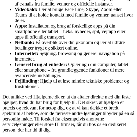
af e-mails fra familie, venner og officielle instanser.
Videokald:
Lær at bruge FaceTime, Skype, Zoom eller
Teams til at holde kontakt med familie og venner, uanset hvor
de er.
Apps:
Installation og brug af forskellige apps på din
smartphone eller tablet – f.eks. nyheder, spil, vejrapp eller
apps til offentlig transport.
Netbank:
Få overblik over din økonomi og lær at udføre
betalinger trygt og sikkert online.
Internettet:
Søgning, browsing og generel navigation på
internettet.
Generel brug af enheder:
Oplæring i din computer, tablet
eller smartphone – fra grundlæggende funktioner til mere
avancerede indstillinger.
Fejlfinding:
Hjælp til at løse mindre tekniske problemer og
frustrationer.
Det unikke ved Hjælperne.dk er, at du aftaler direkte med din faste
hjælper, hvad du har brug for hjælp til. Det sikrer, at hjælpen er
præcis og relevant for netop dig, og at vi kan dække et bredt
spektrum af behov, som de færreste andre løsninger tilbyder på en så
personlig måde. Til forskel fra eksempelvis anonyme
serviceløsninger eller store IT-firmaer, får du hos os en dedikeret
person, der har tid til dig.