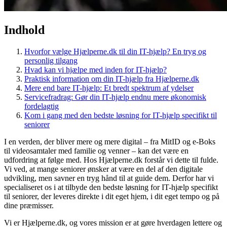
Indhold
Hvorfor vælge Hjælperne.dk til din IT-hjælp? En tryg og
personlig tilgang
Hvad kan vi hjælpe med inden for IT-hjælp?
Praktisk information om din IT-hjælp fra Hjælperne.dk
Mere end bare IT-hjælp: Et bredt spektrum af ydelser
Servicefradrag: Gør din IT-hjælp endnu mere økonomisk
fordelagtig
Kom i gang med den bedste løsning for IT-hjælp specifikt til
seniorer
I en verden, der bliver mere og mere digital – fra MitID og e-Boks
til videosamtaler med familie og venner – kan det være en
udfordring at følge med. Hos Hjælperne.dk forstår vi dette til fulde.
Vi ved, at mange seniorer ønsker at være en del af den digitale
udvikling, men savner en tryg hånd til at guide dem. Derfor har vi
specialiseret os i at tilbyde den bedste løsning for IT-hjælp specifikt
til seniorer, der leveres direkte i dit eget hjem, i dit eget tempo og på
dine præmisser.
Vi er Hjælperne.dk, og vores mission er at gøre hverdagen lettere og