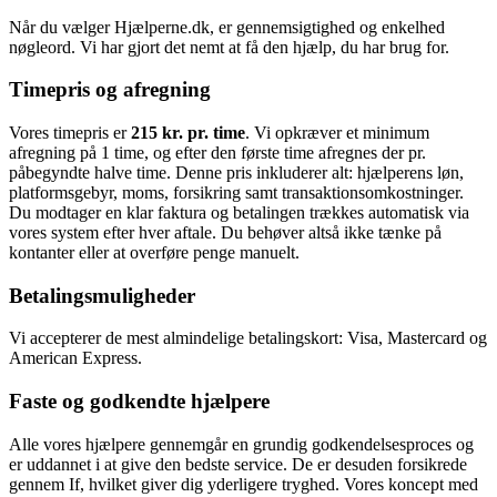
Når du vælger Hjælperne.dk, er gennemsigtighed og enkelhed
nøgleord. Vi har gjort det nemt at få den hjælp, du har brug for.
Timepris og afregning
Vores timepris er
215 kr. pr. time
. Vi opkræver et minimum
afregning på 1 time, og efter den første time afregnes der pr.
påbegyndte halve time. Denne pris inkluderer alt: hjælperens løn,
platformsgebyr, moms, forsikring samt transaktionsomkostninger.
Du modtager en klar faktura og betalingen trækkes automatisk via
vores system efter hver aftale. Du behøver altså ikke tænke på
kontanter eller at overføre penge manuelt.
Betalingsmuligheder
Vi accepterer de mest almindelige betalingskort: Visa, Mastercard og
American Express.
Faste og godkendte hjælpere
Alle vores hjælpere gennemgår en grundig godkendelsesproces og
er uddannet i at give den bedste service. De er desuden forsikrede
gennem If, hvilket giver dig yderligere tryghed. Vores koncept med