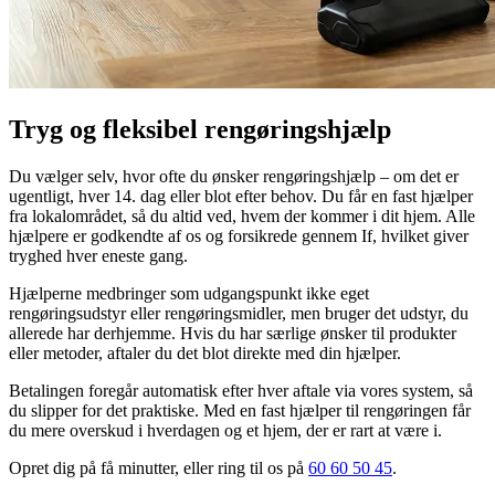
Tryg og fleksibel rengøringshjælp
Du vælger selv, hvor ofte du ønsker rengøringshjælp – om det er
ugentligt, hver 14. dag eller blot efter behov. Du får en fast hjælper
fra lokalområdet, så du altid ved, hvem der kommer i dit hjem. Alle
hjælpere er godkendte af os og forsikrede gennem If, hvilket giver
tryghed hver eneste gang.
Hjælperne medbringer som udgangspunkt ikke eget
rengøringsudstyr eller rengøringsmidler, men bruger det udstyr, du
allerede har derhjemme. Hvis du har særlige ønsker til produkter
eller metoder, aftaler du det blot direkte med din hjælper.
Betalingen foregår automatisk efter hver aftale via vores system, så
du slipper for det praktiske. Med en fast hjælper til rengøringen får
du mere overskud i hverdagen og et hjem, der er rart at være i.
Opret dig på få minutter, eller ring til os på
60 60 50 45
.