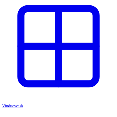
Vinduesvask