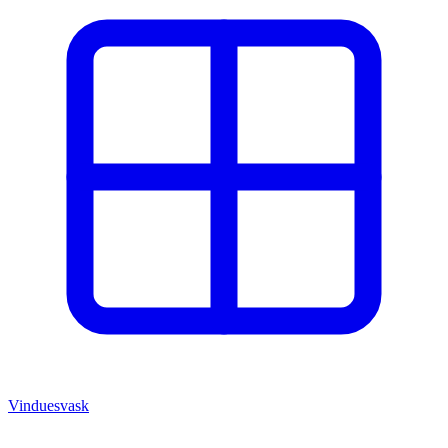
Vinduesvask