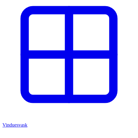
Vinduesvask