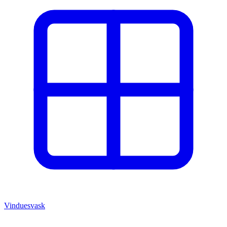
Vinduesvask