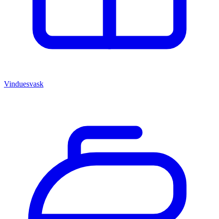
Vinduesvask