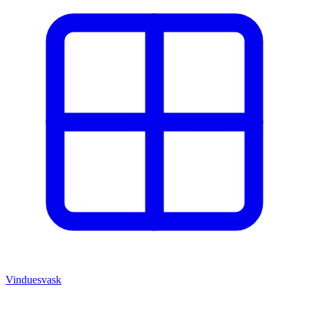
Vinduesvask