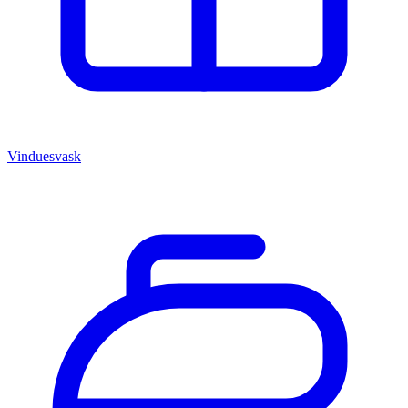
Vinduesvask