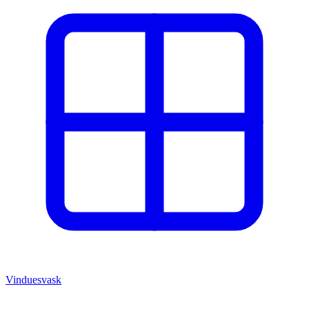
Vinduesvask