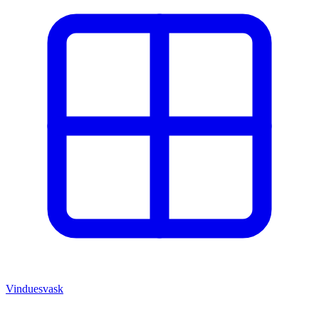
Vinduesvask