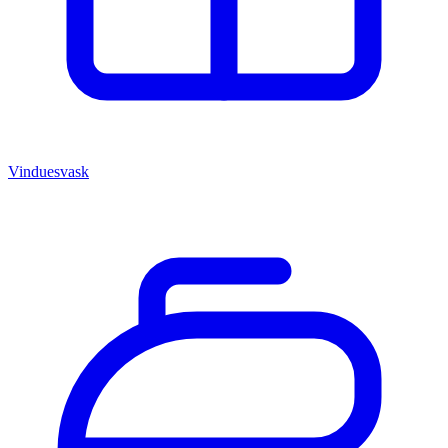
Vinduesvask