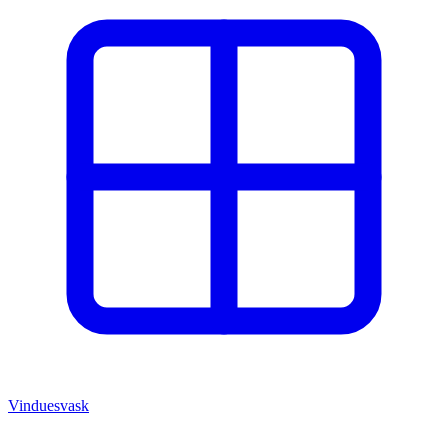
Vinduesvask