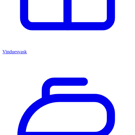
Vinduesvask