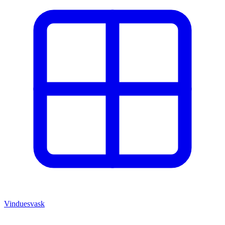
Vinduesvask