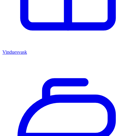
Vinduesvask