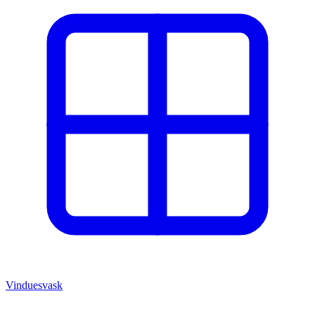
Vinduesvask