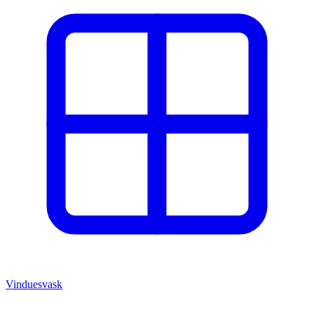
Vinduesvask