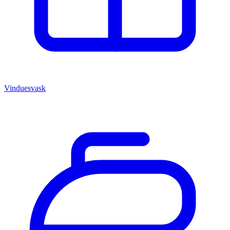
Vinduesvask