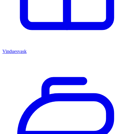
Vinduesvask