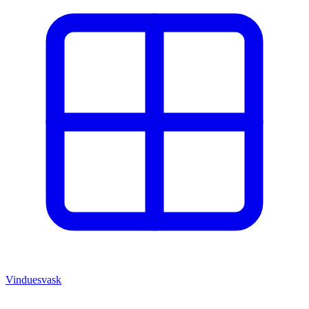
Vinduesvask