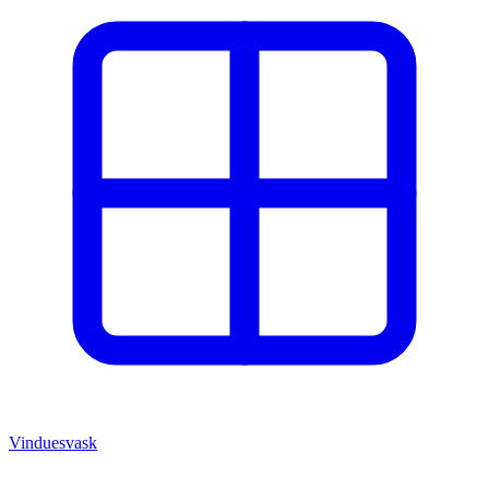
Vinduesvask