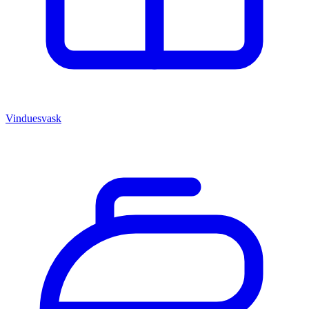
Vinduesvask