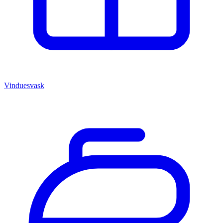
Vinduesvask