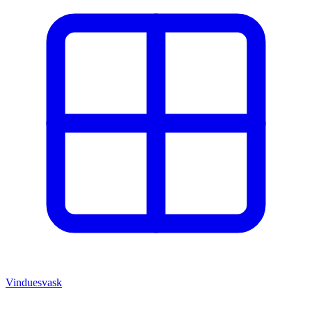
Vinduesvask