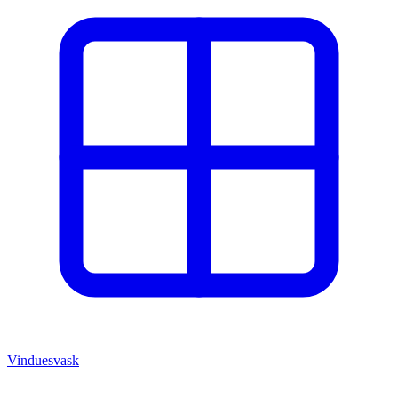
Vinduesvask