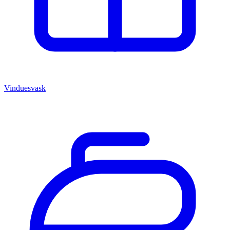
Vinduesvask