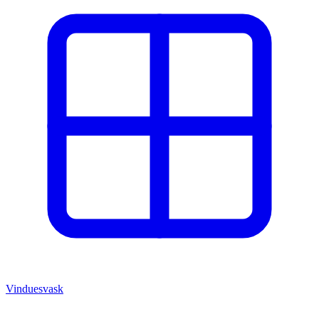
Vinduesvask