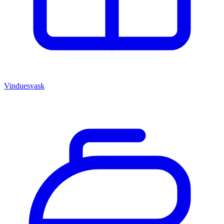
Vinduesvask