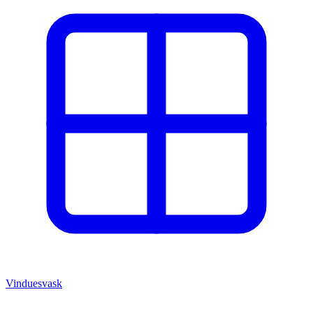
Vinduesvask