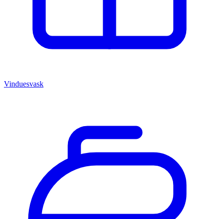
Vinduesvask