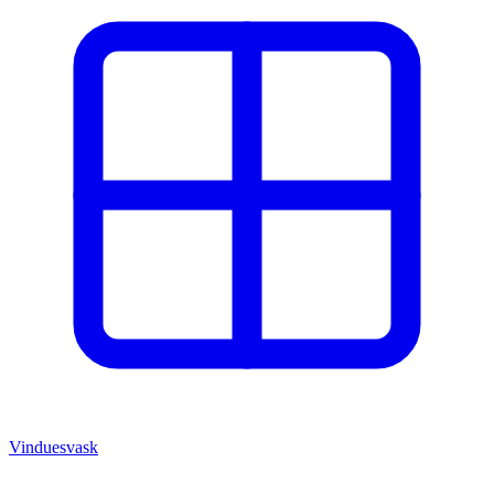
Vinduesvask