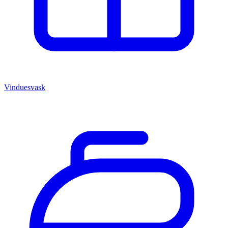
Vinduesvask