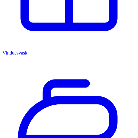
Vinduesvask