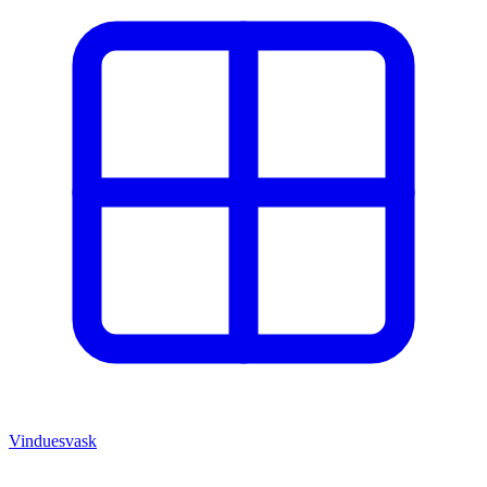
Vinduesvask