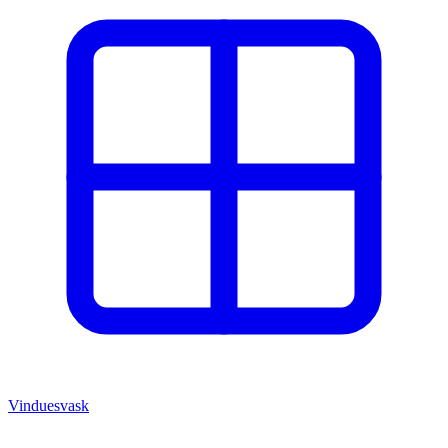
Vinduesvask