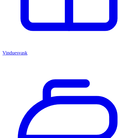
Vinduesvask