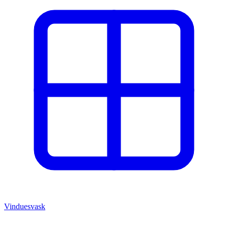
Vinduesvask