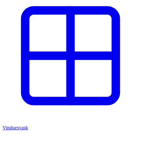
Vinduesvask