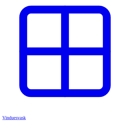
Vinduesvask