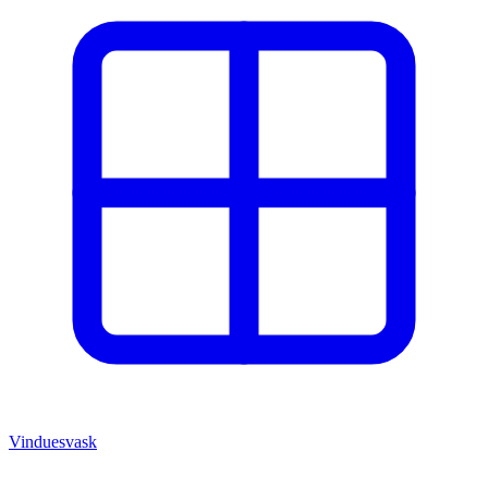
Vinduesvask