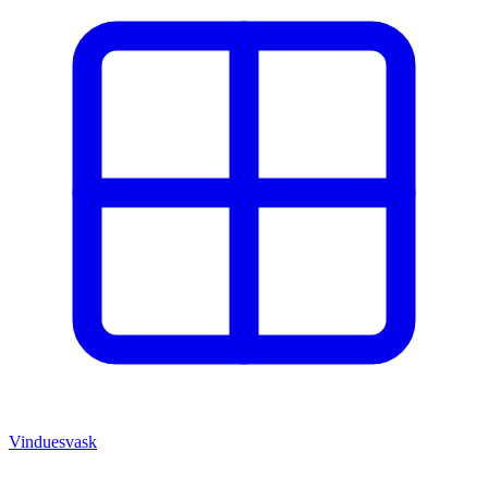
Vinduesvask