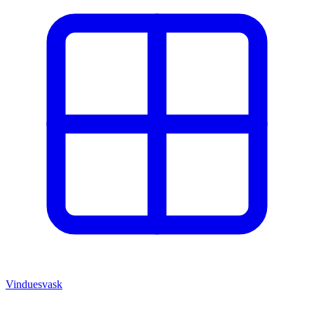
Vinduesvask