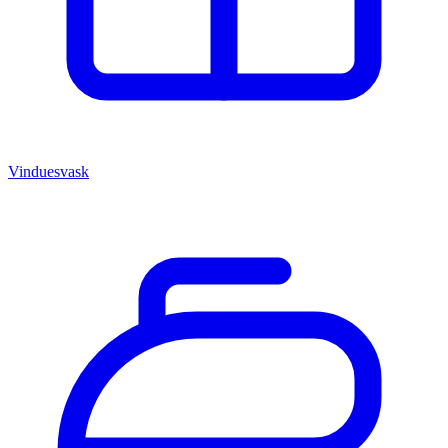
Vinduesvask