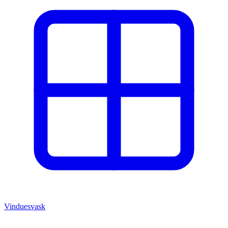
Vinduesvask