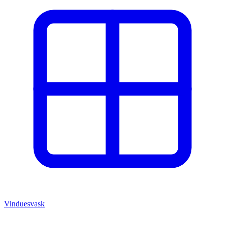
Vinduesvask