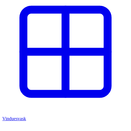
Vinduesvask