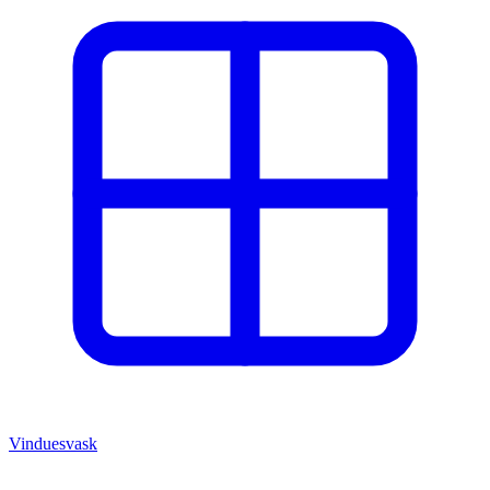
Vinduesvask