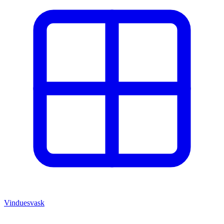
Vinduesvask