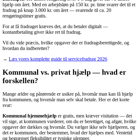
hjælp om året. Med en arbejdsløn på 150 kr. pr. time svarer det til et
fradrag på knap 3.000 kr. om året — svarende til ca. 20
rengøringstimer gratis.
For at få fradraget kræves det, at du betaler digitalt —
kontantbetaling giver ikke ret til fradrag.
Vil du vide præcis, hvilke opgaver der er fradragsberettigede, og
hvordan du indberetter?
→
Læs vores komplette guide til servicefradrag 2026
Kommunal vs. privat hjælp — hvad er
forskellen?
Mange ældre og pårørende er usikre på, hvornår man kan få hjælp
fra kommunen, og hvornår man selv skal betale. Her er det korte
svar:
Kommunal hjemmehjælp
er gratis, men kræver visitation — det
vil sige, at kommunen vurderer, om du er berettiget, og afgør, hvilke
opgaver der dækkes og hvornår. Du vælger ikke selv hjælperen, og
det er kommunen, der bestemmer, hvad der hjælpes med. Ventetid
og begrænset fleksibilitet er typiske ulemper.