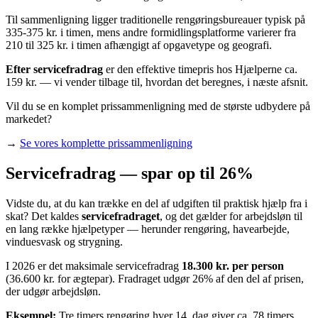
Til sammenligning ligger traditionelle rengøringsbureauer typisk på
335-375 kr. i timen, mens andre formidlingsplatforme varierer fra
210 til 325 kr. i timen afhængigt af opgavetype og geografi.
Efter servicefradrag
er den effektive timepris hos Hjælperne ca.
159 kr. — vi vender tilbage til, hvordan det beregnes, i næste afsnit.
Vil du se en komplet prissammenligning med de største udbydere på
markedet?
→
Se vores komplette prissammenligning
Servicefradrag — spar op til 26%
Vidste du, at du kan trække en del af udgiften til praktisk hjælp fra i
skat? Det kaldes
servicefradraget
, og det gælder for arbejdsløn til
en lang række hjælpetyper — herunder rengøring, havearbejde,
vinduesvask og strygning.
I 2026 er det maksimale servicefradrag
18.300 kr. per person
(36.600 kr. for ægtepar). Fradraget udgør 26% af den del af prisen,
der udgør arbejdsløn.
Eksempel:
Tre timers rengøring hver 14. dag giver ca. 78 timers