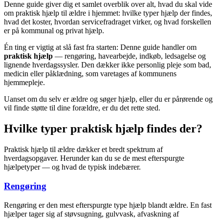
Denne guide giver dig et samlet overblik over alt, hvad du skal vide
om praktisk hjælp til ældre i hjemmet: hvilke typer hjælp der findes,
hvad det koster, hvordan servicefradraget virker, og hvad forskellen
er på kommunal og privat hjælp.
Én ting er vigtig at slå fast fra starten: Denne guide handler om
praktisk hjælp
— rengøring, havearbejde, indkøb, ledsagelse og
lignende hverdagssysler. Den dækker ikke personlig pleje som bad,
medicin eller påklædning, som varetages af kommunens
hjemmepleje.
Uanset om du selv er ældre og søger hjælp, eller du er pårørende og
vil finde støtte til dine forældre, er du det rette sted.
Hvilke typer praktisk hjælp findes der?
Praktisk hjælp til ældre dækker et bredt spektrum af
hverdagsopgaver. Herunder kan du se de mest efterspurgte
hjælpetyper — og hvad de typisk indebærer.
Rengøring
Rengøring er den mest efterspurgte type hjælp blandt ældre. En fast
hjælper tager sig af støvsugning, gulvvask, afvaskning af