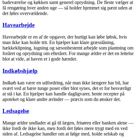
badeværelse og køkken samt generel oprydning. De fleste vælger at
få rengøring hver anden uge — så holder hjemmet sig pænt uden at
det føles overvældende.
Havearbejde
Havearbejde er en af de opgaver, der hurtigt kan løbe løbsk, hvis
man ikke kan holde trit. En hjælper kan klare græsslåning,
hækkeklipning, lugning og sæsonbestemt arbejde som plantning om
foråret og oprydning om efteråret. For mange ældre er det en lettelse
blot at vide, at haven er i gode hænder.
Indkøbshjælp
Indkøb kan være en udfordring, når man ikke længere har bil, har
svært ved at bære tunge poser eller blot synes, det er for besværligt
at stå i kø. En hjælper kan handle dagligvarer, hente recepter på
apoteket og klare andre ærinder — præcis som du ønsker det.
Ledsagelse
Mange ældre undlader at gå til lægen, frisøren eller banken alene —
ikke fordi de ikke kan, men fordi det føles mere trygt med en ved
siden af. Ledsagelse handler om at følge med, holde selskab og