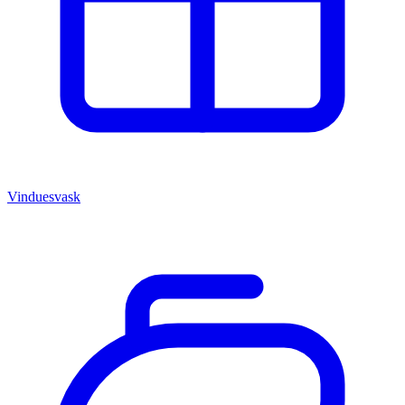
Vinduesvask