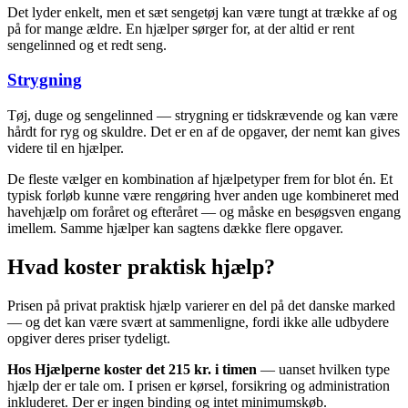
Det lyder enkelt, men et sæt sengetøj kan være tungt at trække af og
på for mange ældre. En hjælper sørger for, at der altid er rent
sengelinned og et redt seng.
Strygning
Tøj, duge og sengelinned — strygning er tidskrævende og kan være
hårdt for ryg og skuldre. Det er en af de opgaver, der nemt kan gives
videre til en hjælper.
De fleste vælger en kombination af hjælpetyper frem for blot én. Et
typisk forløb kunne være rengøring hver anden uge kombineret med
havehjælp om foråret og efteråret — og måske en besøgsven engang
imellem. Samme hjælper kan sagtens dække flere opgaver.
Hvad koster praktisk hjælp?
Prisen på privat praktisk hjælp varierer en del på det danske marked
— og det kan være svært at sammenligne, fordi ikke alle udbydere
opgiver deres priser tydeligt.
Hos Hjælperne koster det 215 kr. i timen
— uanset hvilken type
hjælp der er tale om. I prisen er kørsel, forsikring og administration
inkluderet. Der er ingen binding og intet minimumskøb.