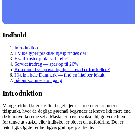
Indhold
Introduktion
Hvilke typer praktisk hjælp findes der?
Hvad koster praktisk hjælp?
Servicefradrag — spar op til 26%
Kommunal vs. privat hjælp — hvad er forskellen?
Hjælp i hele Danmark — find en hjælper lokalt
Sådan kommer du i gang
Introduktion
Mange ældre klarer sig fint i eget hjem — men der kommer et
tidspunkt, hvor de daglige gøremål begynder at kræve lidt mere end
de kan overkomme selv. Måske er haven vokset til, gulvene bliver
for tunge at vaske, eller indkøbet er blevet en udfordring. Det er
naturligt. Og der er heldigvis god hjælp at hente.