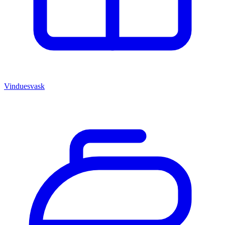
Vinduesvask