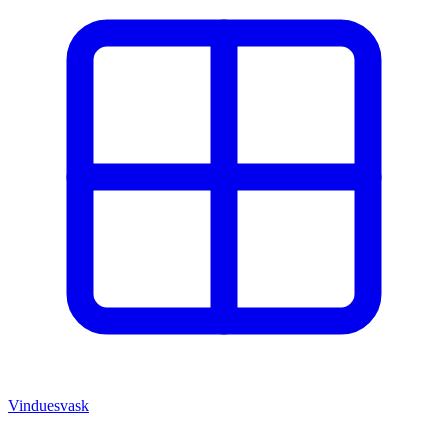
Vinduesvask