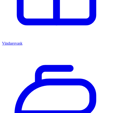
Vinduesvask