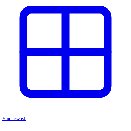
Vinduesvask