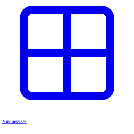
Vinduesvask