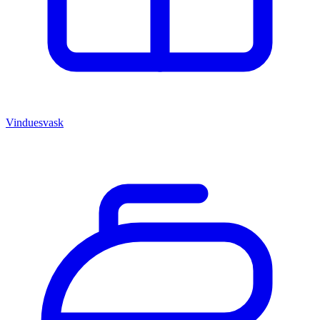
Vinduesvask