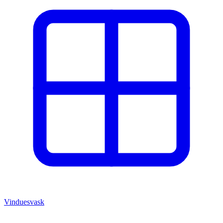
Vinduesvask