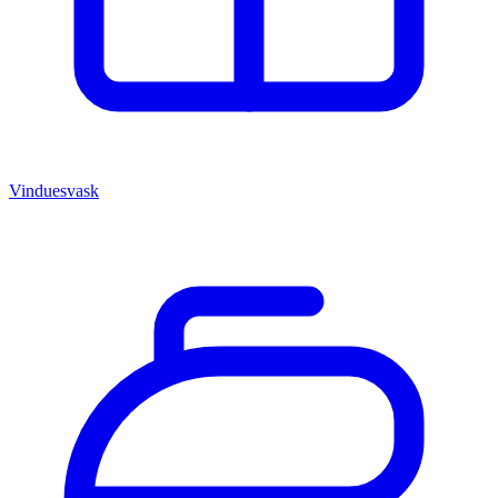
Vinduesvask