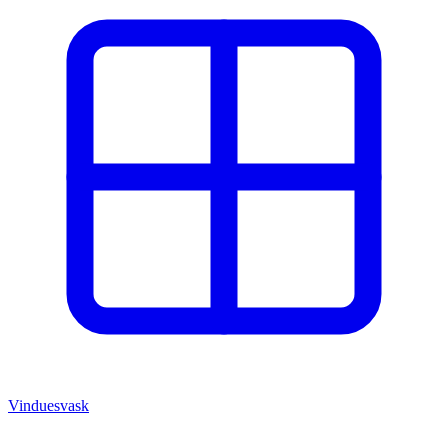
Vinduesvask