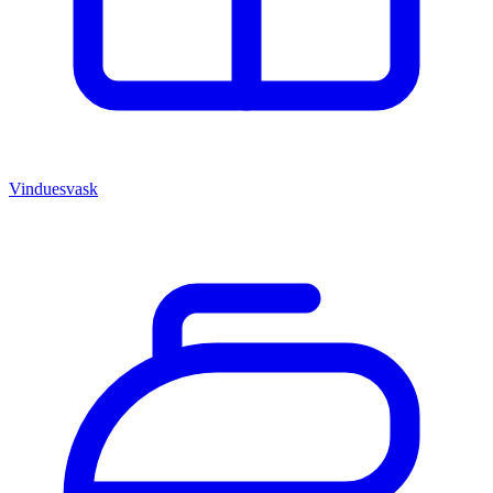
Vinduesvask