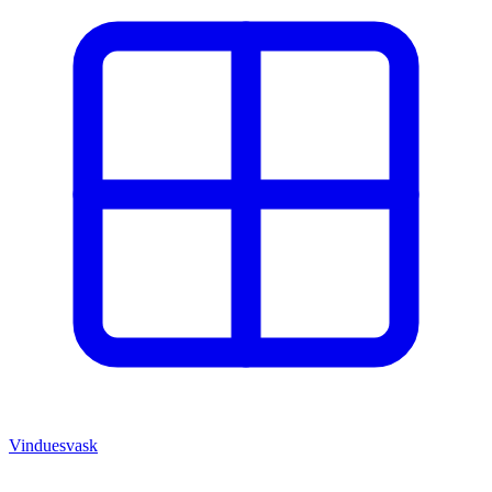
Vinduesvask