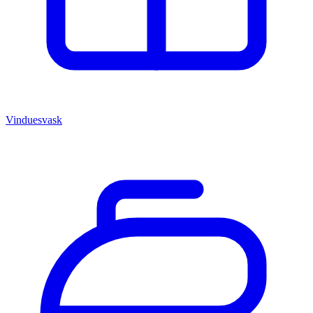
Vinduesvask