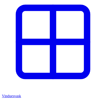
Vinduesvask