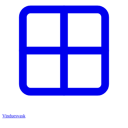
Vinduesvask