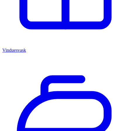
Vinduesvask