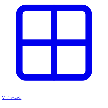
Vinduesvask