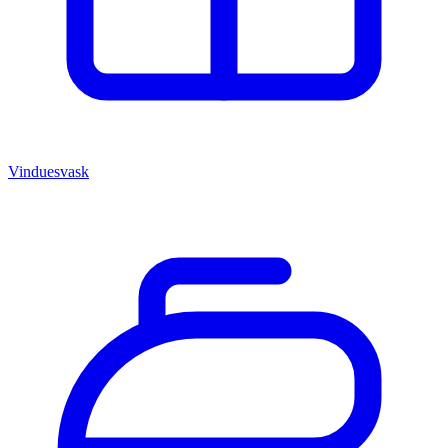
Vinduesvask