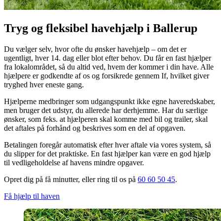
Tryg og fleksibel havehjælp i Ballerup
Du vælger selv, hvor ofte du ønsker havehjælp – om det er
ugentligt, hver 14. dag eller blot efter behov. Du får en fast hjælper
fra lokalområdet, så du altid ved, hvem der kommer i din have. Alle
hjælpere er godkendte af os og forsikrede gennem If, hvilket giver
tryghed hver eneste gang.
Hjælperne medbringer som udgangspunkt ikke egne haveredskaber,
men bruger det udstyr, du allerede har derhjemme. Har du særlige
ønsker, som feks. at hjælperen skal komme med bil og trailer, skal
det aftales på forhånd og beskrives som en del af opgaven.
Betalingen foregår automatisk efter hver aftale via vores system, så
du slipper for det praktiske. En fast hjælper kan være en god hjælp
til vedligeholdelse af havens mindre opgaver.
Opret dig på få minutter, eller ring til os på
60 60 50 45
.
Få hjælp til haven