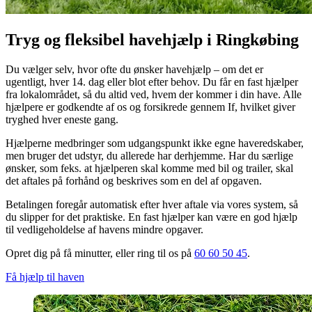
Tryg og fleksibel havehjælp i Ringkøbing
Du vælger selv, hvor ofte du ønsker havehjælp – om det er
ugentligt, hver 14. dag eller blot efter behov. Du får en fast hjælper
fra lokalområdet, så du altid ved, hvem der kommer i din have. Alle
hjælpere er godkendte af os og forsikrede gennem If, hvilket giver
tryghed hver eneste gang.
Hjælperne medbringer som udgangspunkt ikke egne haveredskaber,
men bruger det udstyr, du allerede har derhjemme. Har du særlige
ønsker, som feks. at hjælperen skal komme med bil og trailer, skal
det aftales på forhånd og beskrives som en del af opgaven.
Betalingen foregår automatisk efter hver aftale via vores system, så
du slipper for det praktiske. En fast hjælper kan være en god hjælp
til vedligeholdelse af havens mindre opgaver.
Opret dig på få minutter, eller ring til os på
60 60 50 45
.
Få hjælp til haven