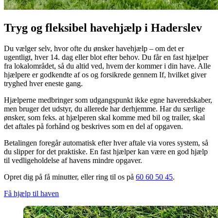
Tryg og fleksibel havehjælp i Haderslev
Du vælger selv, hvor ofte du ønsker havehjælp – om det er
ugentligt, hver 14. dag eller blot efter behov. Du får en fast hjælper
fra lokalområdet, så du altid ved, hvem der kommer i din have. Alle
hjælpere er godkendte af os og forsikrede gennem If, hvilket giver
tryghed hver eneste gang.
Hjælperne medbringer som udgangspunkt ikke egne haveredskaber,
men bruger det udstyr, du allerede har derhjemme. Har du særlige
ønsker, som feks. at hjælperen skal komme med bil og trailer, skal
det aftales på forhånd og beskrives som en del af opgaven.
Betalingen foregår automatisk efter hver aftale via vores system, så
du slipper for det praktiske. En fast hjælper kan være en god hjælp
til vedligeholdelse af havens mindre opgaver.
Opret dig på få minutter, eller ring til os på
60 60 50 45
.
Få hjælp til haven